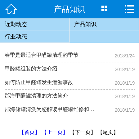


产品知识

网站首页

关于我们
近期动态
产品知识
行业动态
产品展示
春季是最适合甲醛罐清理的季节
新闻动态
2018/1/24
甲醛罐组装的方法介绍
2018/1/19
联系我们
如何防止甲醛罐发生泄漏事故
2018/1/19
郡海甲醛罐清理的方法简介
2018/1/19
郡海储罐清洗为您解读甲醛罐维修和焊接的方法
2018/1/19
【首页】
【上一页】
【下一页】
【尾页】