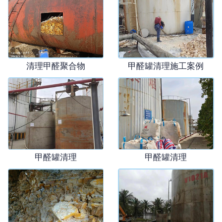
清理甲醛聚合物
甲醛罐清理施工案例
1
2
3
4
5
甲醛罐清理
甲醛罐清理