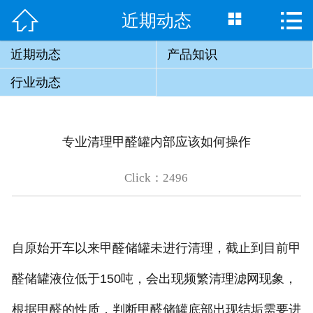


近期动态

网站首页

关于我们
近期动态
产品知识
行业动态
产品展示
新闻动态
专业清理甲醛罐内部应该如何操作
联系我们
Click：2496
自原始开车以来甲醛储罐未进行清理，截止到目前甲
醛储罐液位低于150吨，会出现频繁清理滤网现象，
根据甲醛的性质，判断甲醛储罐底部出现结垢需要进