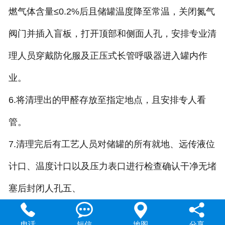
燃气体含量≤0.2%后且储罐温度降至常温，关闭氮气
阀门并插入盲板，打开顶部和侧面人孔，安排专业清
理人员穿戴防化服及正压式长管呼吸器进入罐内作
业。
6.将清理出的甲醛存放至指定地点，且安排专人看
管。
7.清理完后有工艺人员对储罐的所有就地、远传液位
计口、温度计口以及压力表口进行检查确认干净无堵
塞后封闭人孔五、




电话
短信
地图
分享